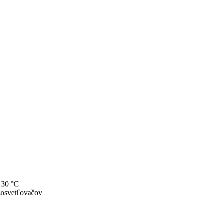
e 30 °C
 zosvetľovačov