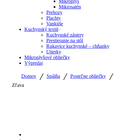
Mikroplyš
Mikrosatén
Prehozy
Plachty
Vankúše
Kuchynský textil
Kuchynské zástery
Prestieranie na stôl
Rukavice kuchynské – chňapky
Utierky
Mikroplyšové obliečky
Výpredaj
/
/
/
Domov
Spálňa
Posteľne obliečky
Zľava