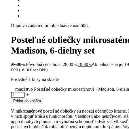
Doprava zadarmo pri objednávke nad 60€.
Posteľné obliečky mikrosatén
Madison, 6-dielny set
28.00
€
Pôvodná cena bola: 28.00 €.
19.80
€
Aktuálna cena je: 19
DPH (
16.10
€
bez DPH)
Posledné 1 kusy na sklade
množstvo Posteľné obliečky mikrosaténové - Madison, 6-dieln
Pridať do košíka
V mikrosaténové posteľné obliečky sú naozaj očarujúco krásne. 
v nich spojiť krásu s funkčnosťou. Vlastnosti ako nekrčivosť, stá
aj po mnohých praniach a výborná schopnosť odvádzať vlhkosť
posteľných obliečok robia obľúbeným doplnkom do spálne. Poly