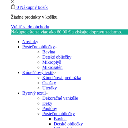
0
Nákupný košík
Žiadne produkty v košíku.
Vrátiť sa do obchodu
Nakúpte ešte za viac ako
60.00
€
a získajte dopravu zadarmo.
Novinky
Posteľne obliečky
Bavlna
Detské obliečky
Mikroplyš
Mikrosatén
Kúpeľňový textil
Kúpelňová predložka
Osušky
Uteráky
Bytový textil
Dekoračné vankúše
Deky
Paplóny
Posteľne obliečky
Bavlna
Detské obliečky