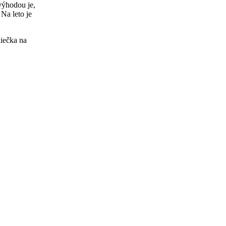
výhodou je,
 Na leto je
iečka na