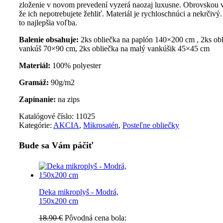
zloženie v novom prevedení vyzerá naozaj luxusne. Obrovskou 
že ich nepotrebujete žehliť. Materiál je rychloschnúci a nekrčivý.
to najlepšia voľba.
Balenie obsahuje:
2ks obliečka na paplón 140×200 cm , 2ks obl
vankúš 70×90 cm, 2ks obliečka na malý vankúšik 45×45 cm
Materiál:
100% polyester
Gramáž:
90g/m2
Zapínanie:
na zips
Katalógové číslo:
11025
Kategórie:
AKCIA
,
Mikrosatén
,
Posteľne obliečky
Bude sa Vám páčiť
Deka mikroplyš - Modrá,
150x200 cm
18.90
€
Pôvodná cena bola: