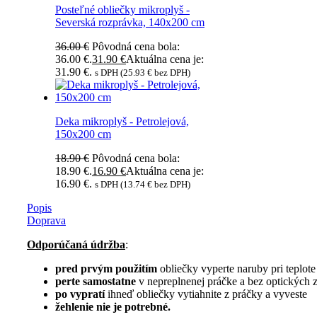
Posteľné obliečky mikroplyš -
Severská rozprávka, 140x200 cm
36.00
€
Pôvodná cena bola:
36.00 €.
31.90
€
Aktuálna cena je:
31.90 €.
s DPH (
25.93
€
bez DPH)
Deka mikroplyš - Petrolejová,
150x200 cm
18.90
€
Pôvodná cena bola:
18.90 €.
16.90
€
Aktuálna cena je:
16.90 €.
s DPH (
13.74
€
bez DPH)
Popis
Doprava
Odporúčaná údržba
:
pred prvým použitím
obliečky vyperte naruby pri teplot
perte samostatne
v nepreplnenej práčke a bez optických
po vypratí
ihneď obliečky vytiahnite z práčky a vyveste
žehlenie nie je potrebné.