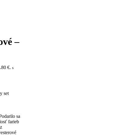
ové –
.80 €.
s
y set
Podarilo sa
losť farieb
 z
esterové