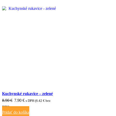
ZĽAVA 11%
Kuchynské rukavice – zelené
Pôvodná
Aktuálna
8.90
€
7.90
€
s DPH (
6.42
€
bez
cena
cena
DPH)
Pridať do košíka
bola:
je: