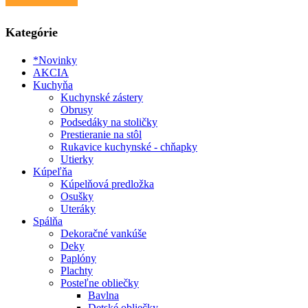
8.90 €.
7.90 €.
Kategórie
*Novinky
AKCIA
Kuchyňa
Kuchynské zástery
Obrusy
Podsedáky na stoličky
Prestieranie na stôl
Rukavice kuchynské - chňapky
Utierky
Kúpeľňa
Kúpelňová predložka
Osušky
Uteráky
Spálňa
Dekoračné vankúše
Deky
Paplóny
Plachty
Posteľne obliečky
Bavlna
Detské obliečky