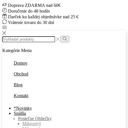
Doprava ZDARMA nad 60€
Doručenie do 48 hodín
Darček ku každej objednávke nad 25 €
Vrátenie tovaru do 30 dní
Search
input
Vyhľadávanie
Kategórie
Menu
Domov
Obchod
Blog
Kontakt
*Novinky
Spálňa
Posteľne Obliečky
Mikroplyš