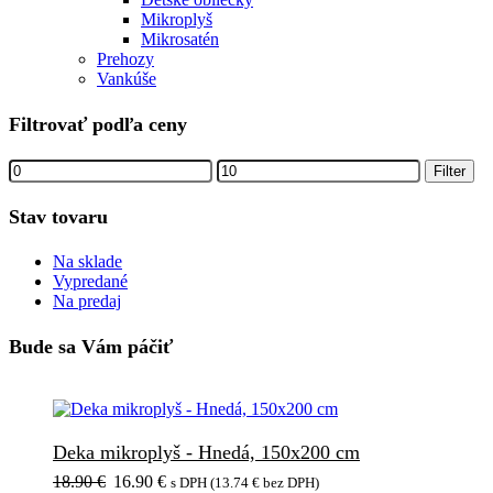
Mikroplyš
Mikrosatén
Prehozy
Vankúše
Filtrovať podľa ceny
Minimálna
Maximálna
Filter
cena
cena
Stav tovaru
Na sklade
Vypredané
Na predaj
Bude sa Vám páčiť
Deka mikroplyš - Hnedá, 150x200 cm
Pôvodná
Aktuálna
18.90
€
16.90
€
s DPH (
13.74
€
bez DPH)