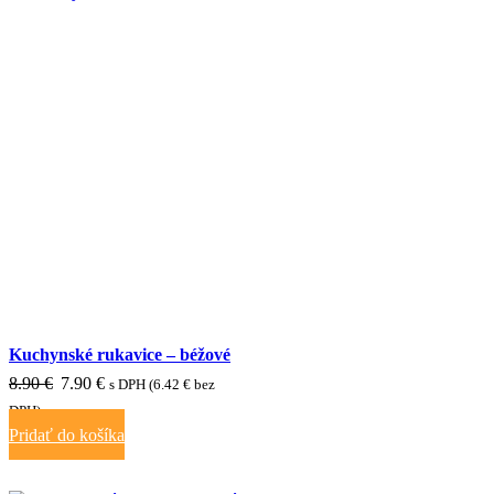
ZĽAVA 11%
Kuchynské rukavice – béžové
Pôvodná
Aktuálna
8.90
€
7.90
€
s DPH (
6.42
€
bez
cena
cena
DPH)
Pridať do košíka
bola:
je:
8.90 €.
7.90 €.