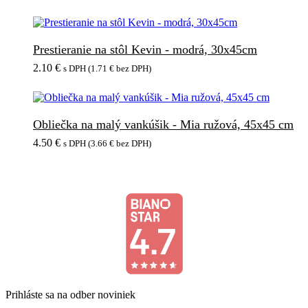
cena
cena
bola:
je:
18.90 €.
16.90 €.
Prestieranie na stôl Kevin - modrá, 30x45cm
2.10
€
s DPH (
1.71
€
bez DPH)
Obliečka na malý vankúšik - Mia ružová, 45x45 cm
4.50
€
s DPH (
3.66
€
bez DPH)
Prihláste sa na odber noviniek