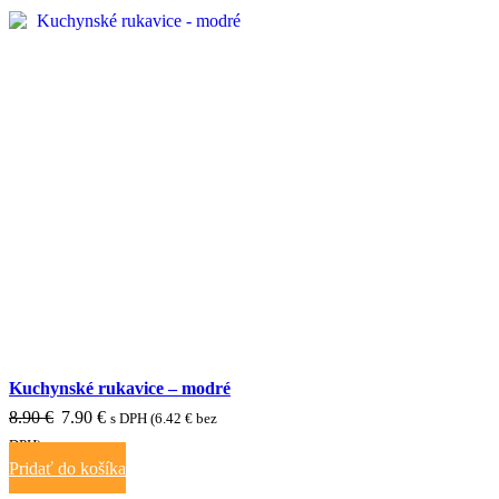
ZĽAVA 11%
Kuchynské rukavice – modré
Pôvodná
Aktuálna
8.90
€
7.90
€
s DPH (
6.42
€
bez
cena
cena
DPH)
Pridať do košíka
bola:
je:
8.90 €.
7.90 €.