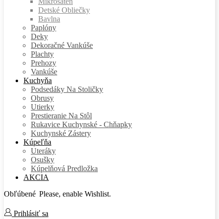
Mikrosatén
Detské Obliečky
Bavlna
Paplóny
Deky
Dekoračné Vankúše
Plachty
Prehozy
Vankúše
Kuchyňa
Podsedáky Na Stoličky
Obrusy
Utierky
Prestieranie Na Stôl
Rukavice Kuchynské - Chňapky
Kuchynské Zástery
Kúpeľňa
Uteráky
Osušky
Kúpelňová Predložka
AKCIA
Obľúbené
Please, enable Wishlist.
Prihlásiť sa