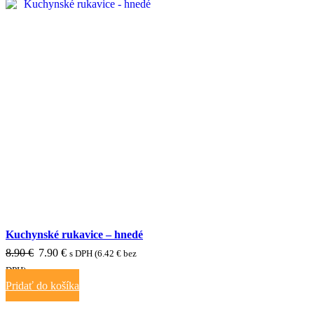
ZĽAVA 11%
Kuchynské rukavice – hnedé
Pôvodná
Aktuálna
8.90
€
7.90
€
s DPH (
6.42
€
bez
cena
cena
DPH)
Pridať do košíka
bola:
je:
8.90 €.
7.90 €.