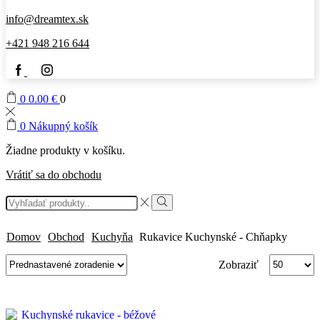
info@dreamtex.sk
+421 948 216 644
Facebook
IG
0
0.00
€
0
0
Nákupný košík
Žiadne produkty v košíku.
Vrátiť sa do obchodu
Search
input
Vyhľadávanie
Domov
Obchod
Kuchyňa
Rukavice Kuchynské - Chňapky
Počet
Zobraziť
výrobkov
na
stránke