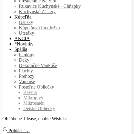
Prestieranie Na Stôl
Rukavice Kuchynské - Chňapky
Kuchynské Zástery
Kúpeľňa
Osušky
Kúpelňová Predložka
Uteráky
AKCIA
*Novinky
Spálňa
Paplóny
Deky
Dekoračné Vankúše
Plachty
Prehozy
Vankúše
Posteľne Obliečky
Bavlna
Mikroplyš
Mikrosatén
Detské Obliečky
Obľúbené
Please, enable Wishlist.
Prihlásiť sa