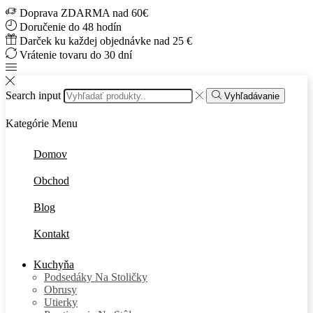
Doprava ZDARMA nad 60€
Doručenie do 48 hodín
Darček ku každej objednávke nad 25 €
Vrátenie tovaru do 30 dní
Search input
Vyhľadávanie
Kategórie
Menu
Domov
Obchod
Blog
Kontakt
Kuchyňa
Podsedáky Na Stoličky
Obrusy
Utierky