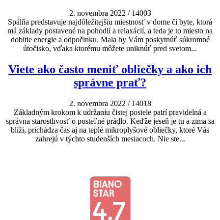
2. novembra 2022
/
14003
Spálňa predstavuje najdôležitejšiu miestnosť v dome či byte, ktorá
má základy postavené na pohodlí a relaxácií, a teda je to miesto na
dobitie energie a odpočinku. Mala by Vám poskytnúť súkromné
útočisko, vďaka ktorému môžete uniknúť pred svetom...
Viete ako často meniť obliečky a ako ich
správne prať?
2. novembra 2022
/
14018
Základným krokom k udržaniu čistej postele patrí pravidelná a
správna starostlivosť o posteľné prádlo. Keďže jeseň je tu a zima sa
blíži, prichádza čas aj na teplé mikroplyšové obliečky, ktoré Vás
zahrejú v týchto studenších mesiacoch. Nie ste...