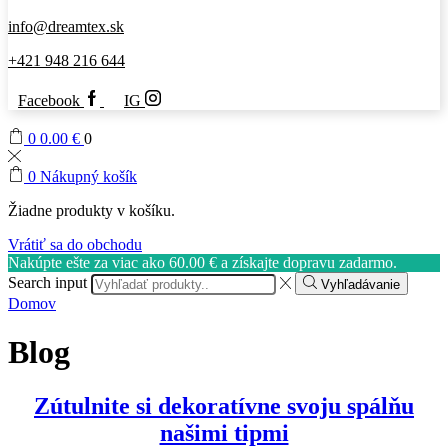
info@dreamtex.sk
+421 948 216 644
Facebook
IG
0
0.00
€
0
0
Nákupný košík
Žiadne produkty v košíku.
Vrátiť sa do obchodu
Nakúpte ešte za viac ako
60.00
€
a získajte dopravu zadarmo.
Search input
Vyhľadávanie
Domov
Blog
Zútulnite si dekoratívne svoju spálňu
našimi tipmi