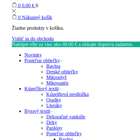
0
0.00
€
0
0
Nákupný košík
Žiadne produkty v košíku.
Vrátiť sa do obchodu
Nakúpte ešte za viac ako
60.00
€
a získajte dopravu zadarmo.
Novinky
Posteľne obliečky
Bavlna
Detské obliečky
Mikroplyš
Mikrosatén
Kúpeľňový textil
Kúpelňová predložka
Osušky
Uteráky
Bytový textil
Dekoračné vankúše
Deky
Paplóny
Posteľne obliečky
Bavlna