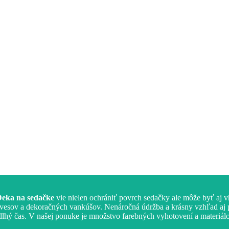
eka na sedačke
vie nielen ochrániť povrch sedačky ale môže byť aj 
závesov a dekoračných vankúšov. Nenáročná údržba a krásny vzhľad aj
hý čas. V našej ponuke je množstvo farebných vyhotovení a materiálov