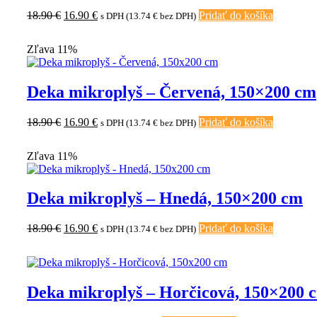
Pôvodná
Aktuálna
18.90
€
16.90
€
Pridať do košíka
s DPH (
13.74
€
bez DPH)
cena
cena
bola:
je:
Zľava 11%
18.90 €.
16.90 €.
Deka mikroplyš – Červená, 150×200 cm
Pôvodná
Aktuálna
18.90
€
16.90
€
Pridať do košíka
s DPH (
13.74
€
bez DPH)
cena
cena
bola:
je:
Zľava 11%
18.90 €.
16.90 €.
Deka mikroplyš – Hnedá, 150×200 cm
Pôvodná
Aktuálna
18.90
€
16.90
€
Pridať do košíka
s DPH (
13.74
€
bez DPH)
cena
cena
bola:
je:
18.90 €.
16.90 €.
Deka mikroplyš – Horčicová, 150×200 