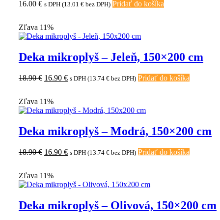
16.00
€
Pridať do košíka
s DPH (
13.01
€
bez DPH)
Zľava 11%
Deka mikroplyš – Jeleň, 150×200 cm
Pôvodná
Aktuálna
18.90
€
16.90
€
Pridať do košíka
s DPH (
13.74
€
bez DPH)
cena
cena
bola:
je:
Zľava 11%
18.90 €.
16.90 €.
Deka mikroplyš – Modrá, 150×200 cm
Pôvodná
Aktuálna
18.90
€
16.90
€
Pridať do košíka
s DPH (
13.74
€
bez DPH)
cena
cena
bola:
je:
Zľava 11%
18.90 €.
16.90 €.
Deka mikroplyš – Olivová, 150×200 cm