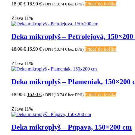
Pôvodná
Aktuálna
18.90
€
16.90
€
Pridať do košíka
s DPH (
13.74
€
bez DPH)
cena
cena
bola:
je:
Zľava 11%
18.90 €.
16.90 €.
Deka mikroplyš – Petrolejová, 150×200
Pôvodná
Aktuálna
18.90
€
16.90
€
Pridať do košíka
s DPH (
13.74
€
bez DPH)
cena
cena
bola:
je:
Zľava 11%
18.90 €.
16.90 €.
Deka mikroplyš – Plameniak, 150×200 
Pôvodná
Aktuálna
18.90
€
16.90
€
Pridať do košíka
s DPH (
13.74
€
bez DPH)
cena
cena
bola:
je:
Zľava 11%
18.90 €.
16.90 €.
Deka mikroplyš – Púpava, 150×200 cm