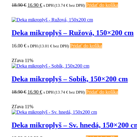
Pôvodná
Aktuálna
18.90
€
16.90
€
Pridať do košíka
s DPH (
13.74
€
bez DPH)
cena
cena
bola:
je:
18.90 €.
16.90 €.
Deka mikroplyš – Ružová, 150×200 cm
16.00
€
Pridať do košíka
s DPH (
13.01
€
bez DPH)
Zľava 11%
Deka mikroplyš – Sobík, 150×200 cm
Pôvodná
Aktuálna
18.90
€
16.90
€
Pridať do košíka
s DPH (
13.74
€
bez DPH)
cena
cena
bola:
je:
Zľava 11%
18.90 €.
16.90 €.
Deka mikroplyš – Sv. hnedá, 150×200 c