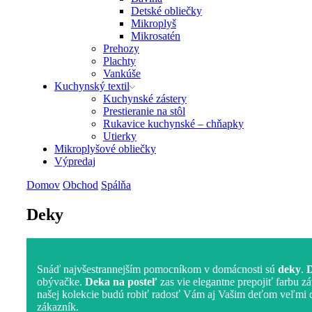
Detské obliečky
Mikroplyš
Mikrosatén
Prehozy
Plachty
Vankúše
Kuchynský textil
Kuchynské zástery
Prestieranie na stôl
Rukavice kuchynské – chňapky
Utierky
Mikroplyšové obliečky
Výpredaj
Domov
Obchod
Spálňa
Deky
Snáď najvšestrannejším pomocníkom v domácnosti sú
deky
.
D
obývačke.
Deka na posteľ
zas vie elegantne prepojiť farbu 
našej kolekcie budú robiť radosť Vám aj Vašim deťom veľmi dl
zákazník.