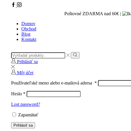
Facebook
IG
Poštovné ZDARMA nad 60€ |
Domov
Obchod
Blog
Kontakt
Search
input
Vyhľadávanie
Prihlásiť sa
Môj účet
Používateľské meno alebo e-mailová adresa
*
Heslo
*
Lost password?
Zapamätať
Prihlásiť sa