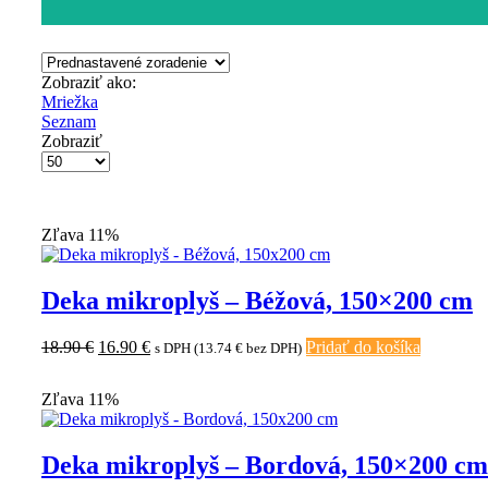
Zobraziť ako:
Mriežka
Seznam
Zobraziť
Počet
výrobkov
na
stránke
Zľava 11%
Deka mikroplyš – Béžová, 150×200 cm
Pôvodná
Aktuálna
18.90
€
16.90
€
Pridať do košíka
s DPH (
13.74
€
bez DPH)
cena
cena
bola:
je:
Zľava 11%
18.90 €.
16.90 €.
Deka mikroplyš – Bordová, 150×200 cm