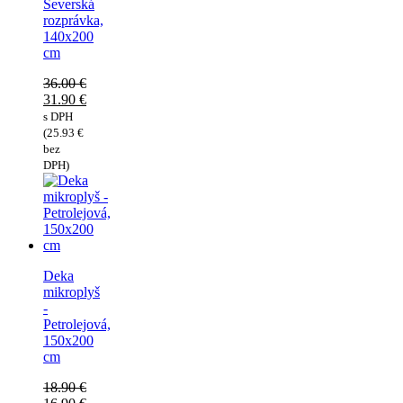
Severská
rozprávka,
140x200
cm
36.00
€
Pôvodná
31.90
€
cena
Aktuálna
s DPH
bola:
cena
(
25.93
€
36.00 €.
je:
bez
31.90 €.
DPH)
Deka
mikroplyš
-
Petrolejová,
150x200
cm
18.90
€
Pôvodná