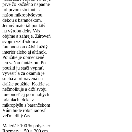
-
prvé čo každého napadne
Vločka
pri prvom stretnutí s
blue,
našou mikroplyšovou
150x200
dekou s barančekom.
cm
Jemný materiál použitý
na výrobu deky Vás
objíme a zahreje. Zároveň
svojím vzhľadom a
farebnosťou oživí každý
interiér alebo aj altánok.
Použitie je obmedzené
len vašou fantáziou. Po
použití ju stačí vyprať,
vyvesiť a za okamih je
suchá a pripravená na
ďalšie použitie. Keďže sa
nežmolkuje a drží svoju
farebnosť aj po mnohých
prianiach, deka z
mikroplyšu s barančekom
Vám bude robiť radosť
veľmi dlhý čas.
Materiál: 100 % polyester
Rozmery: 150 × 200 cm