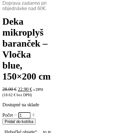
Doprava zadarmo pri
objednávke nad 60€.
Deka
mikroplyš
baranček –
Vločka
blue,
150×200 cm
Pôvodná
Aktuálna
28.00
€
22.90
€
s DPH
cena
cena
(
18.62
€
bez DPH)
bola:
je:
Dostupné na sklade
28.00 €.
22.90 €.
množstvo
Deka
Pridať do košíka
mikroplyš
baranček
„Hebučké objatie“… to je