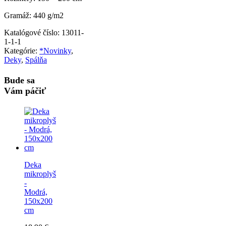
Gramáž: 440 g/m2
Katalógové číslo:
13011-
1-1-1
Kategórie:
*Novinky
,
Deky
,
Spálňa
Bude sa
Vám páčiť
Deka
mikroplyš
-
Modrá,
150x200
cm