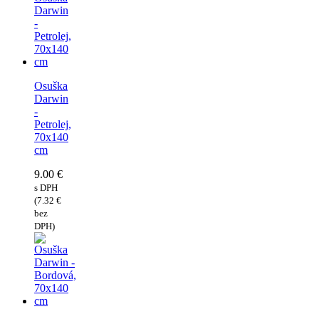
Osuška
Darwin
-
Petrolej,
70x140
cm
9.00
€
s DPH
(
7.32
€
bez
DPH)