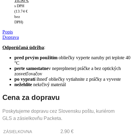
16.90
€
cena
Aktuálna
s DPH
bola:
cena
(
13.74
€
18.90 €.
je:
bez
16.90 €.
DPH)
Popis
Doprava
Odporúčaná údržba
:
pred prvým použitím
obliečky vyperte naruby pri teplote 40
°C
perte samostatne
v nepreplnenej práčke a bez optických
zosvetľovačov
po vypratí
ihneď obliečky vytiahnite z práčky a vyveste
nežehlite
nekrčivý materiál
Cena za dopravu
Poskytujeme dopravu cez Slovensku poštu, kuriérom
GLS a zásielkovňu Packeta.
2.90 €
ZÁSIELKOVNA