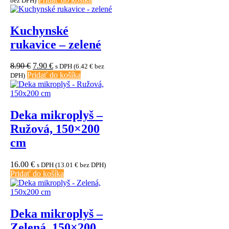
bez DPH)
bola:
je:
18.90 €.
16.90 €.
Kuchynské
rukavice – zelené
Pôvodná
Aktuálna
8.90
€
7.90
€
s DPH (
6.42
€
bez
cena
cena
Pridať do košíka
DPH)
bola:
je:
8.90 €.
7.90 €.
Deka mikroplyš –
Ružová, 150×200
cm
16.00
€
s DPH (
13.01
€
bez DPH)
Pridať do košíka
Deka mikroplyš –
Zelená, 150×200