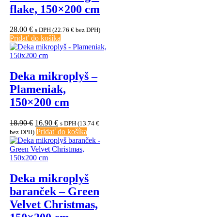
flake, 150×200 cm
28.00
€
s DPH (
22.76
€
bez DPH)
Pridať do košíka
Deka mikroplyš –
Plameniak,
150×200 cm
Pôvodná
Aktuálna
18.90
€
16.90
€
s DPH (
13.74
€
cena
cena
Pridať do košíka
bez DPH)
bola:
je:
18.90 €.
16.90 €.
Deka mikroplyš
baranček – Green
Velvet Christmas,