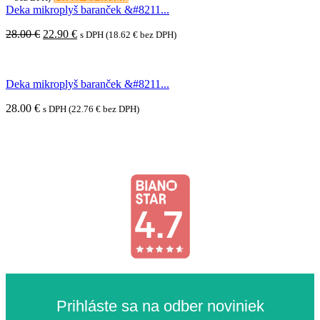
bola:
je:
Deka mikroplyš baranček &#8211...
18.90 €.
16.90 €.
Pôvodná
Aktuálna
28.00
€
22.90
€
s DPH (
18.62
€
bez DPH)
cena
cena
bola:
je:
28.00 €.
22.90 €.
Deka mikroplyš baranček &#8211...
28.00
€
s DPH (
22.76
€
bez DPH)
Prihláste sa na odber noviniek