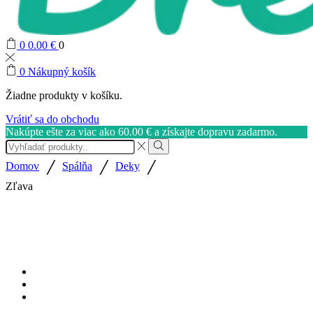
0
0.00
€
0
0
Nákupný košík
Žiadne produkty v košíku.
Vrátiť sa do obchodu
Nakúpte ešte za viac ako
60.00
€
a získajte dopravu zadarmo.
Search
input
Vyhľadávanie
/
/
/
Domov
Spálňa
Deky
Zľava