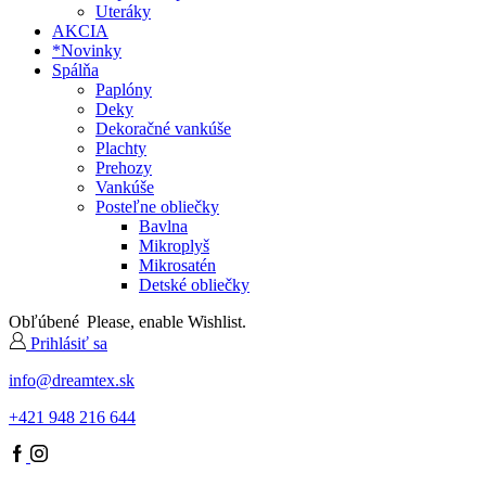
Uteráky
AKCIA
*Novinky
Spálňa
Paplóny
Deky
Dekoračné vankúše
Plachty
Prehozy
Vankúše
Posteľne obliečky
Bavlna
Mikroplyš
Mikrosatén
Detské obliečky
Obľúbené
Please, enable Wishlist.
Prihlásiť sa
info@dreamtex.sk
+421 948 216 644
Facebook
IG