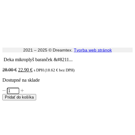
2021 – 2025 © Dreamtex.
Tvorba web stránok
Deka mikroplyš baranček &#8211...
Pôvodná
Aktuálna
28.00
€
22.90
€
s DPH (
18.62
€
bez DPH)
cena
cena
Dostupné na sklade
bola:
je:
28.00 €.
22.90 €.
množstvo
Deka
Pridať do košíka
mikroplyš
baranček
-
Vločka
blue,
150x200
cm