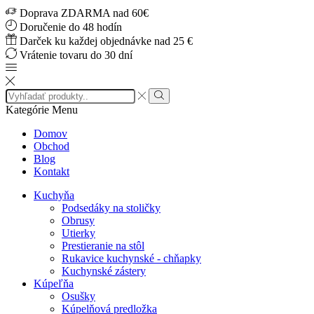
Doprava ZDARMA nad 60€
Doručenie do 48 hodín
Darček ku každej objednávke nad 25 €
Vrátenie tovaru do 30 dní
Search
input
Vyhľadávanie
Kategórie
Menu
Domov
Obchod
Blog
Kontakt
Kuchyňa
Podsedáky na stoličky
Obrusy
Utierky
Prestieranie na stôl
Rukavice kuchynské - chňapky
Kuchynské zástery
Kúpeľňa
Osušky
Kúpelňová predložka