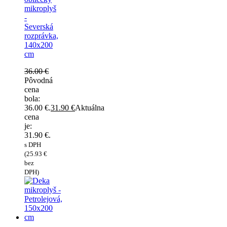
mikroplyš
-
Severská
rozprávka,
140x200
cm
36.00
€
Pôvodná
cena
bola:
36.00 €.
31.90
€
Aktuálna
cena
je:
31.90 €.
s DPH
(
25.93
€
bez
DPH)