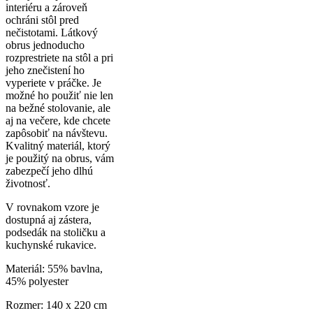
interiéru a zároveň
ochráni stôl pred
nečistotami. Látkový
obrus jednoducho
rozprestriete na stôl a pri
jeho znečistení ho
vyperiete v práčke. Je
možné ho použiť nie len
na bežné stolovanie, ale
aj na večere, kde chcete
zapôsobiť na návštevu.
Kvalitný materiál, ktorý
je použitý na obrus, vám
zabezpečí jeho dlhú
životnosť.
V rovnakom vzore je
dostupná aj zástera,
podsedák na stoličku a
kuchynské rukavice.
Materiál: 55% bavlna,
45% polyester
Rozmer: 140 x 220 cm