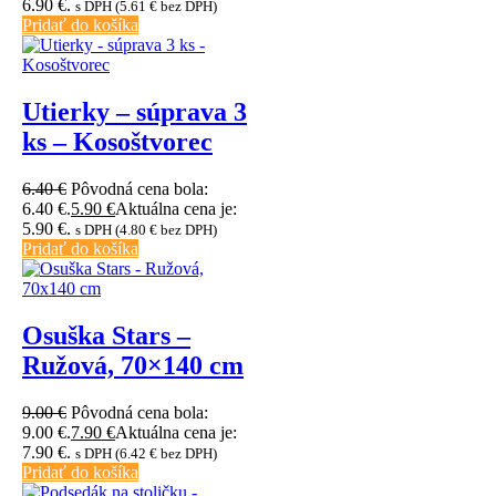
6.90 €.
s DPH (
5.61
€
bez DPH)
Pridať do košíka
Utierky – súprava 3
ks – Kosoštvorec
6.40
€
Pôvodná cena bola:
6.40 €.
5.90
€
Aktuálna cena je:
5.90 €.
s DPH (
4.80
€
bez DPH)
Pridať do košíka
Osuška Stars –
Ružová, 70×140 cm
9.00
€
Pôvodná cena bola:
9.00 €.
7.90
€
Aktuálna cena je:
7.90 €.
s DPH (
6.42
€
bez DPH)
Pridať do košíka