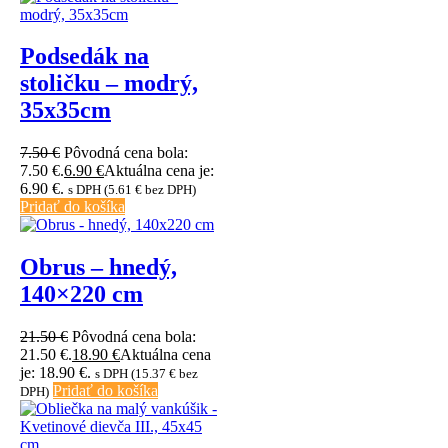
Podsedák na
stoličku – modrý,
35x35cm
7.50
€
Pôvodná cena bola:
7.50 €.
6.90
€
Aktuálna cena je:
6.90 €.
s DPH (
5.61
€
bez DPH)
Pridať do košíka
Obrus – hnedý,
140×220 cm
21.50
€
Pôvodná cena bola:
21.50 €.
18.90
€
Aktuálna cena
je: 18.90 €.
s DPH (
15.37
€
bez
Pridať do košíka
DPH)