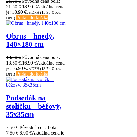
21.50
€
Pôvodná cena bola:
21.50 €.
18.90
€
Aktuálna cena
je: 18.90 €.
s DPH (
15.37
€
bez
Pridať do košíka
DPH)
Obrus – hnedý,
140×180 cm
18.50
€
Pôvodná cena bola:
18.50 €.
16.90
€
Aktuálna cena
je: 16.90 €.
s DPH (
13.74
€
bez
Pridať do košíka
DPH)
Podsedák na
stoličku – béžový,
35x35cm
7.50
€
Pôvodná cena bola:
7.50 €.
6.90
€
Aktuálna cena je: