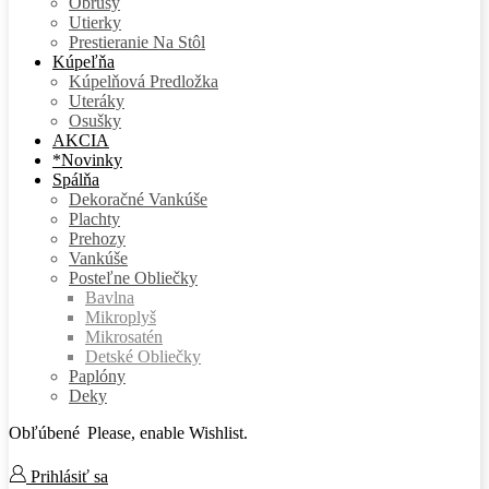
Obrusy
Utierky
Prestieranie Na Stôl
Kúpeľňa
Kúpelňová Predložka
Uteráky
Osušky
AKCIA
*Novinky
Spálňa
Dekoračné Vankúše
Plachty
Prehozy
Vankúše
Posteľne Obliečky
Bavlna
Mikroplyš
Mikrosatén
Detské Obliečky
Paplóny
Deky
Obľúbené
Please, enable Wishlist.
Prihlásiť sa