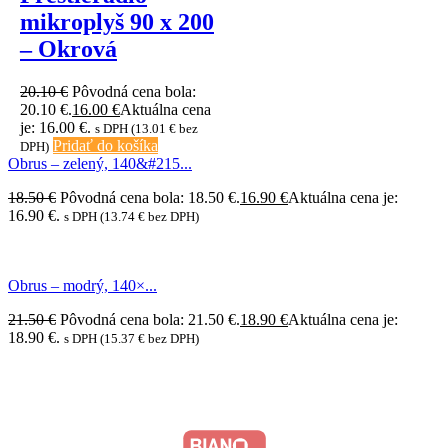
mikroplyš 90 x 200
– Okrová
20.10
€
Pôvodná cena bola:
20.10 €.
16.00
€
Aktuálna cena
je: 16.00 €.
s DPH (
13.01
€
bez
Pridať do košíka
DPH)
Obrus – zelený, 140&#215...
18.50
€
Pôvodná cena bola: 18.50 €.
16.90
€
Aktuálna cena je:
16.90 €.
s DPH (
13.74
€
bez DPH)
Obrus – modrý, 140×...
21.50
€
Pôvodná cena bola: 21.50 €.
18.90
€
Aktuálna cena je:
18.90 €.
s DPH (
15.37
€
bez DPH)