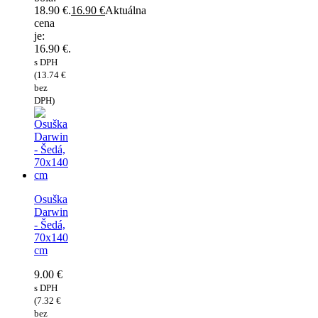
18.90 €.
16.90
€
Aktuálna
cena
je:
16.90 €.
s DPH
(
13.74
€
bez
DPH)
Osuška
Darwin
- Šedá,
70x140
cm
9.00
€
s DPH
(
7.32
€
bez