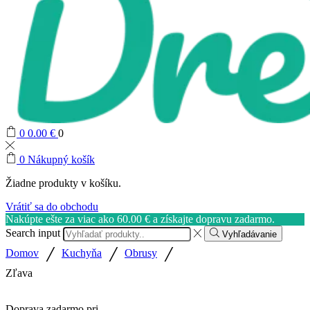
0
0.00
€
0
0
Nákupný košík
Žiadne produkty v košíku.
Vrátiť sa do obchodu
Nakúpte ešte za viac ako
60.00
€
a získajte dopravu zadarmo.
Search input
Vyhľadávanie
/
/
/
Domov
Kuchyňa
Obrusy
Zľava
Doprava zadarmo pri