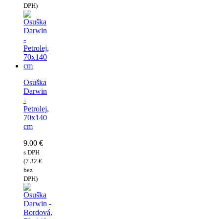
DPH)
Osuška
Darwin
-
Petrolej,
70x140
cm
9.00
€
s DPH
(
7.32
€
bez
DPH)