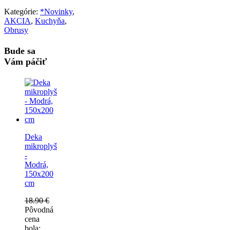
Kategórie:
*Novinky
,
AKCIA
,
Kuchyňa
,
Obrusy
Bude sa
Vám páčiť
Deka
mikroplyš
-
Modrá,
150x200
cm
18.90
€
Pôvodná
cena
bola: