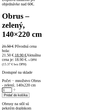
objednávke nad 60€.
Obrus –
zelený,
140×220 cm
21.50
€
Pôvodná cena
bola:
21.50 €.
18.90
€
Aktuálna
cena je: 18.90 €.
s DPH
(
15.37
€
bez DPH)
Dostupné na sklade
množstvo Obrus
- zelený, 140x220 cm
Pridať do košíka
Obrusy na stôl sú
pekným doplnkom