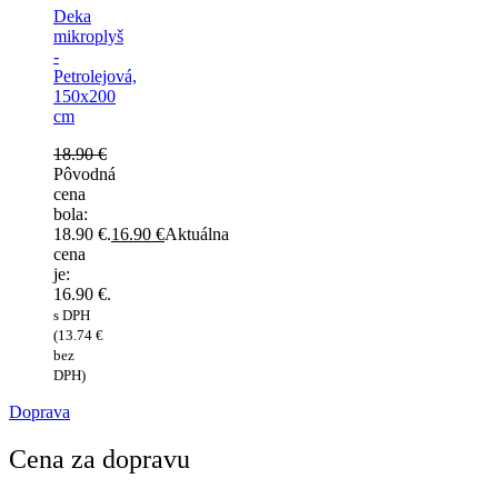
Deka
mikroplyš
-
Petrolejová,
150x200
cm
18.90
€
Pôvodná
cena
bola:
18.90 €.
16.90
€
Aktuálna
cena
je:
16.90 €.
s DPH
(
13.74
€
bez
DPH)
Doprava
Cena za dopravu