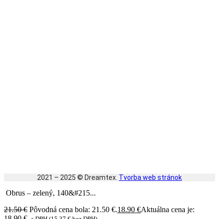
2021 – 2025 © Dreamtex.
Tvorba web stránok
Obrus – zelený, 140&#215...
21.50
€
Pôvodná cena bola: 21.50 €.
18.90
€
Aktuálna cena je:
18.90 €.
s DPH (
15.37
€
bez DPH)