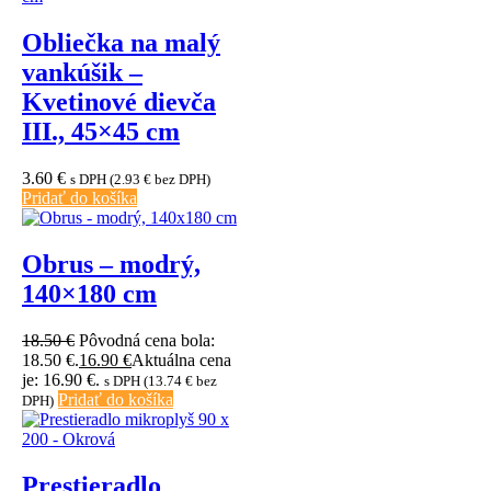
Obliečka na malý
vankúšik –
Kvetinové dievča
III., 45×45 cm
3.60
€
s DPH (
2.93
€
bez DPH)
Pridať do košíka
Obrus – modrý,
140×180 cm
18.50
€
Pôvodná cena bola:
18.50 €.
16.90
€
Aktuálna cena
je: 16.90 €.
s DPH (
13.74
€
bez
Pridať do košíka
DPH)
Prestieradlo