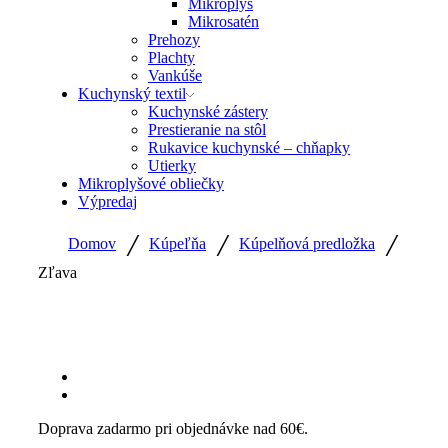
Mikroplyš
Mikrosatén
Prehozy
Plachty
Vankúše
Kuchynský textil
Kuchynské zástery
Prestieranie na stôl
Rukavice kuchynské – chňapky
Utierky
Mikroplyšové obliečky
Výpredaj
/
/
/
Domov
Kúpeľňa
Kúpelňová predložka
Zľava
Doprava zadarmo pri objednávke nad 60€.