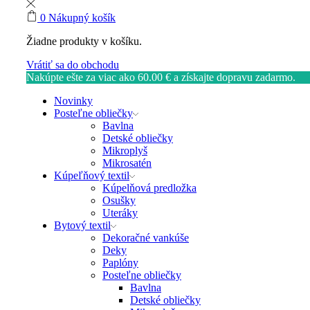
0
Nákupný košík
Žiadne produkty v košíku.
Vrátiť sa do obchodu
Nakúpte ešte za viac ako
60.00
€
a získajte dopravu zadarmo.
Novinky
Posteľne obliečky
Bavlna
Detské obliečky
Mikroplyš
Mikrosatén
Kúpeľňový textil
Kúpelňová predložka
Osušky
Uteráky
Bytový textil
Dekoračné vankúše
Deky
Paplóny
Posteľne obliečky
Bavlna
Detské obliečky