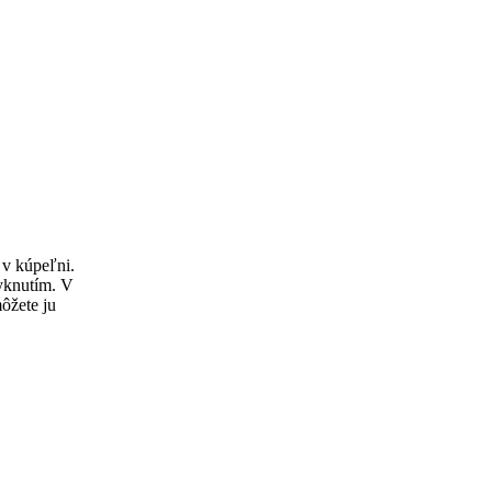
v kúpeľni.
yknutím. V
môžete ju