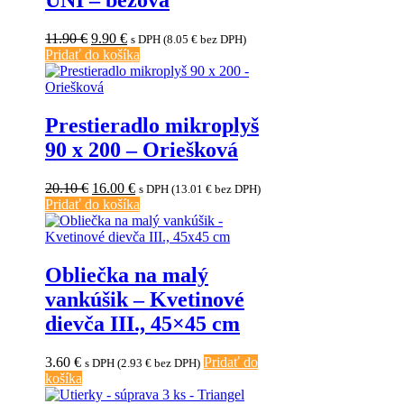
UNI – béžová
Pôvodná
Aktuálna
11.90
€
9.90
€
s DPH (
8.05
€
bez DPH)
cena
cena
Pridať do košíka
bola:
je:
11.90 €.
9.90 €.
Prestieradlo mikroplyš
90 x 200 – Oriešková
Pôvodná
Aktuálna
20.10
€
16.00
€
s DPH (
13.01
€
bez DPH)
cena
cena
Pridať do košíka
bola:
je:
20.10 €.
16.00 €.
Obliečka na malý
vankúšik – Kvetinové
dievča III., 45×45 cm
3.60
€
Pridať do
s DPH (
2.93
€
bez DPH)
košíka