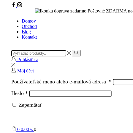
Facebook
IG
Poštovné ZDARMA nad
Domov
Obchod
Blog
Kontakt
Search
input
Vyhľadávanie
Prihlásiť sa
Môj účet
Používateľské meno alebo e-mailová adresa
*
Heslo
*
Zapamätať
0
0.00
€
0