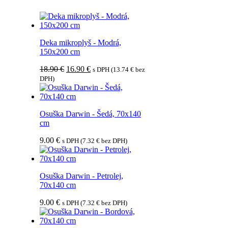
Deka mikroplyš - Modrá,
150x200 cm
Pôvodná
Aktuálna
18.90
€
16.90
€
s DPH (
13.74
€
bez
cena
cena
DPH)
bola:
je:
18.90 €.
16.90 €.
Osuška Darwin - Šedá, 70x140
cm
9.00
€
s DPH (
7.32
€
bez DPH)
Osuška Darwin - Petrolej,
70x140 cm
9.00
€
s DPH (
7.32
€
bez DPH)