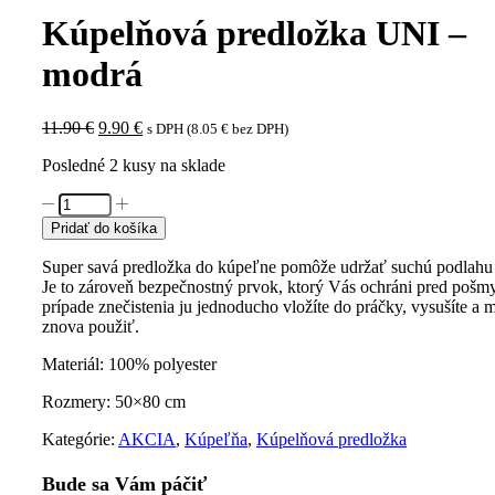
Kúpelňová predložka UNI –
modrá
Pôvodná
Aktuálna
11.90
€
9.90
€
s DPH (
8.05
€
bez DPH)
cena
cena
Posledné 2 kusy na sklade
bola:
je:
11.90 €.
9.90 €.
množstvo
Kúpelňová
Pridať do košíka
predložka
UNI
Super savá predložka do kúpeľne pomôže udržať suchú podlahu 
-
Je to zároveň bezpečnostný prvok, ktorý Vás ochráni pred pošm
modrá
prípade znečistenia ju jednoducho vložíte do práčky, vysušíte a 
znova použiť.
Materiál: 100% polyester
Rozmery: 50×80 cm
Kategórie:
AKCIA
,
Kúpeľňa
,
Kúpelňová predložka
Bude sa Vám páčiť