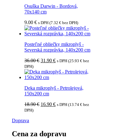
Osuška Darwin - Bordová,
70x140 cm
9.00
€
s DPH (
7.32
€
bez DPH)
Posteľné obliečky mikroplyš -
Severská rozprávka, 140x200 cm
Pôvodná
Aktuálna
36.00
€
31.90
€
s DPH (
25.93
€
bez
cena
cena
DPH)
bola:
je:
36.00 €.
31.90 €.
Deka mikroplyš - Petrolejová,
150x200 cm
Pôvodná
Aktuálna
18.90
€
16.90
€
s DPH (
13.74
€
bez
cena
cena
DPH)
bola:
je:
Doprava
18.90 €.
16.90 €.
Cena za dopravu