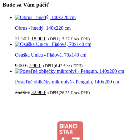
Bude sa Vám páčiť
Obrus - hnedý, 140x220 cm
Pôvodná
Aktuálna
21.50
€
18.90
€
s DPH (
15.37
€
bez DPH)
cena
cena
bola:
je:
Osuška Unica - Fialová, 70x140 cm
21.50 €.
18.90 €.
Pôvodná
Aktuálna
9.00
€
7.90
€
s DPH (
6.42
€
bez DPH)
cena
cena
bola:
je:
Posteľné obliečky mikroplyš - Penguin, 140x200 cm
9.00 €.
7.90 €.
Pôvodná
Aktuálna
36.00
€
32.90
€
s DPH (
26.75
€
bez DPH)
cena
cena
bola:
je:
36.00 €.
32.90 €.