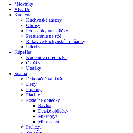
*Novinky
AKCIA
Kuchyňa
Kuchynské zástery
Obrusy
Podsedáky na stoličky
Prestieranie na stôl
Rukavice kuchynské - chňapky
Utierky
Kúpeľňa
Kúpelňová predložka
Osušky
Uteráky
Spálňa
Dekoračné vankúše
Deky
Paplóny
Plachty
Posteľne obliečky
Bavlna
Detské obliečky
Mikroplyš
Mikrosatén
Prehozy
Vankúše