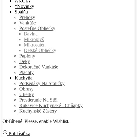
AKCIA
*Novinky
Spálňa
Prehozy
Vankúše
Posteľne Obliečky
Bavlna
Mikroplyš
Mikrosatén
Detské Obliečky
Paplóny
Deky
Dekoračné Vankúše
Plachty
Kuchyňa
Podsedáky Na Stoličky
Obrusy
Utierky
Prestieranie Na Stôl
Rukavice Kuchynské - Chňapky
Kuchynské Zástery
Obľúbené
Please, enable Wishlist.
Prihlásiť sa