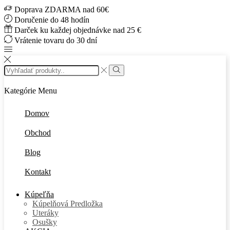
Doprava ZDARMA nad 60€
Doručenie do 48 hodín
Darček ku každej objednávke nad 25 €
Vrátenie tovaru do 30 dní
Search
input
Vyhľadávanie
Kategórie
Menu
Domov
Obchod
Blog
Kontakt
Kúpeľňa
Kúpelňová Predložka
Uteráky
Osušky