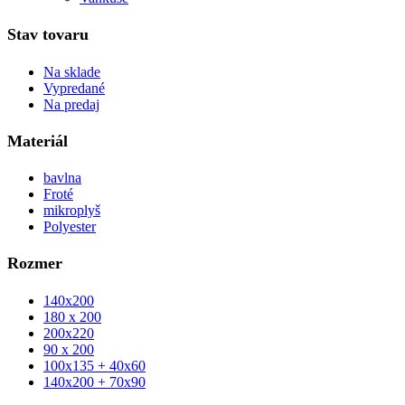
Stav tovaru
Na sklade
Vypredané
Na predaj
Materiál
bavlna
Froté
mikroplyš
Polyester
Rozmer
140x200
180 x 200
200x220
90 x 200
100x135 + 40x60
140x200 + 70x90