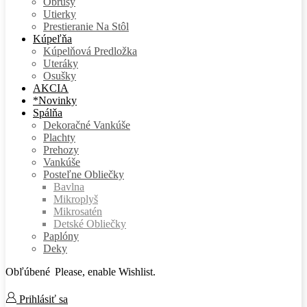
Obrusy
Utierky
Prestieranie Na Stôl
Kúpeľňa
Kúpelňová Predložka
Uteráky
Osušky
AKCIA
*Novinky
Spálňa
Dekoračné Vankúše
Plachty
Prehozy
Vankúše
Posteľne Obliečky
Bavlna
Mikroplyš
Mikrosatén
Detské Obliečky
Paplóny
Deky
Obľúbené
Please, enable Wishlist.
Prihlásiť sa