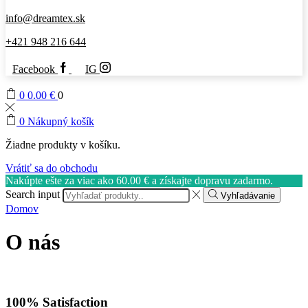
info@dreamtex.sk
+421 948 216 644
Facebook
IG
0
0.00
€
0
0
Nákupný košík
Žiadne produkty v košíku.
Vrátiť sa do obchodu
Nakúpte ešte za viac ako
60.00
€
a získajte dopravu zadarmo.
Search input
Vyhľadávanie
Domov
O nás
100% Satisfaction