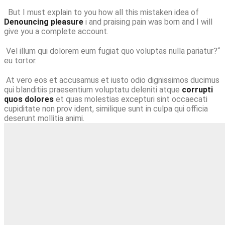
But I must explain to you how all this mistaken idea of
Denouncing pleasure
i and praising pain was born and I will
give you a complete account.
Vel illum qui dolorem eum fugiat quo voluptas nulla pariatur?“
eu tortor.
At vero eos et accusamus et iusto odio dignissimos ducimus
qui blanditiis praesentium voluptatu deleniti atque
corrupti
quos dolores
et quas molestias excepturi sint occaecati
cupiditate non prov ident, similique sunt in culpa qui officia
deserunt mollitia animi.