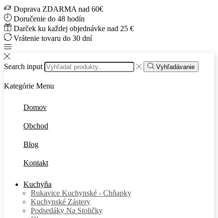
Doprava ZDARMA nad 60€
Doručenie do 48 hodín
Darček ku každej objednávke nad 25 €
Vrátenie tovaru do 30 dní
Search input
Vyhľadávanie
Kategórie
Menu
Domov
Obchod
Blog
Kontakt
Kuchyňa
Rukavice Kuchynské - Chňapky
Kuchynské Zástery
Podsedáky Na Stoličky