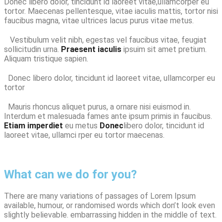
Donec libero dolor, tincidunt id laoreet vitae,ullamcorper eu
tortor. Maecenas pellentesque, vitae iaculis mattis, tortor nisi
faucibus magna, vitae ultrices lacus purus vitae metus.
Vestibulum velit nibh, egestas vel faucibus vitae, feugiat
sollicitudin urna.
Praesent iaculis
ipsuim sit amet pretium.
Aliquam tristique sapien.
Donec libero dolor, tincidunt id laoreet vitae, ullamcorper eu
tortor
Mauris rhoncus aliquet purus, a ornare nisi euismod in.
Interdum et malesuada fames ante ipsum primis in faucibus.
Etiam imperdiet
eu metus
Donec
libero dolor, tincidunt id
laoreet vitae, ullamci rper eu tortor maecenas.
What can we do for you?
There are many variations of passages of Lorem Ipsum
available, humour, or randomised words which don’t look even
slightly believable. embarrassing hidden in the middle of text.